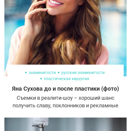
мечтают о прессе в совокупности с
объемными круглыми ягодицами. Так
возможно ли получить все и сразу?
Пластические хирурги уверяют: да! А
поможет в этом современная методика
комплексного липомоделирования.
знаменитости
русские знаменитости
пластическая хирургия
Яна Сухова до и после пластики (фото)
Съемки в реалити-шоу – хороший шанс
получить славу, поклонников и рекламные
контракты. Участница «Каникул в
Мексике» Яна Сухова удачно
воспользовалась такой возможностью.