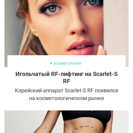
косметология
Игольчатый RF-лифтинг на Scarlet-S
RF
Корейский аппарат Scarlet-S RF появился
на косметологическом рынке
относительно недавно и уже успел стать
лидером в области неинвазивных
антивозрастных процедур. Сочетание
технологий фракционного омоложения и