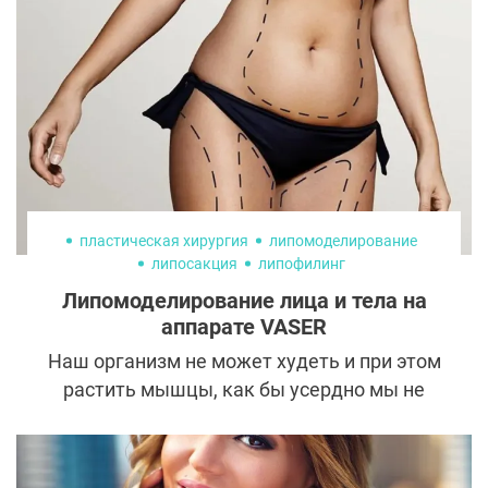
RF-лифтинга позволяет уже за три сеанса
обновить матрикс кожи, получить гладкое
молодое лицо и восстановится всего за
пару дней.
пластическая хирургия
липомоделирование
липосакция
липофилинг
Липомоделирование лица и тела на
аппарате VASER
Наш организм не может худеть и при этом
растить мышцы, как бы усердно мы не
тренировались. Для первого процесса
необходим дефицит калорий, а для второго
— профицит. В то же время многие