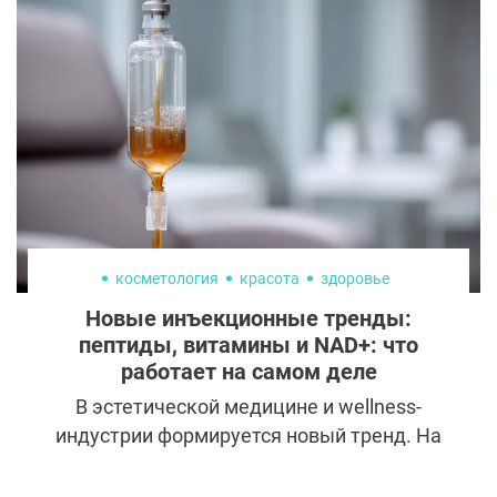
После проекта она существенно изменила
свою жизнь: снялась для журнала Playboy,
собрала сотни тысяч подписчиков в
«Инстаграме» и приняла участие в новом
шоу «Туристы» на телеканале СТС.
косметология
красота
здоровье
Новые инъекционные тренды:
пептиды, витамины и NAD+: что
работает на самом деле
В эстетической медицине и wellness-
индустрии формируется новый тренд. На
смену привычным филлерам и
нейромодуляторам приходят так