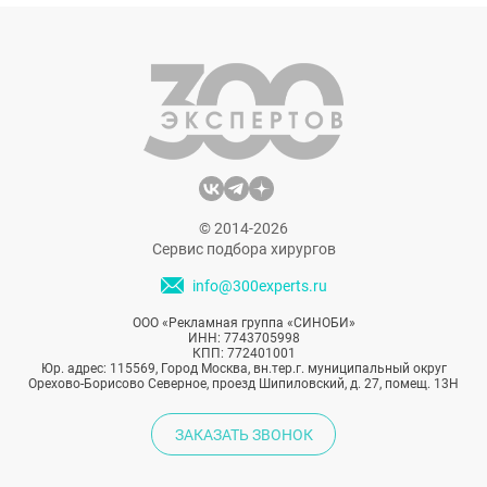
называемые системные инъекционные
методы. Речь идет о внутривенных
инфузиях витаминов, пептидов и NAD+.
Популярность этих процедур во многом
сформирована социальными сетями и
публичными заявлениями известных
людей. Однако за внешней
привлекательностью тренда остается
© 2014-2026
главный вопрос — насколько эти методы
Сервис подбора хирургов
действительно эффективны и безопасны.
info@300experts.ru
ООО «Рекламная группа «СИНОБИ»
ИНН: 7743705998
КПП: 772401001
Юр. адрес: 115569, Город Москва, вн.тер.г. муниципальный округ
Орехово-Борисово Северное, проезд Шипиловский, д. 27, помещ. 13Н
ЗАКАЗАТЬ ЗВОНОК