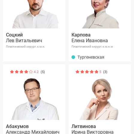
Соцкий
Карпова
Лев Витальевич
Елена Ивановна
Пластический хирург, к.м.н.
Пластический хирург, к.м.н.м
Тургеневская
4.2
(5)
5
(3)
Абакумов
Литвинова
Александр Михайлович
Ирина Викторовна