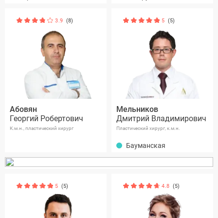
3.9
(8)
5
(5)
Абовян
Мельников
Георгий Робертович
Дмитрий Владимирович
К.м.н., пластический хирург
Пластический хирург, к.м.н.
Бауманская
5
(5)
4.8
(5)