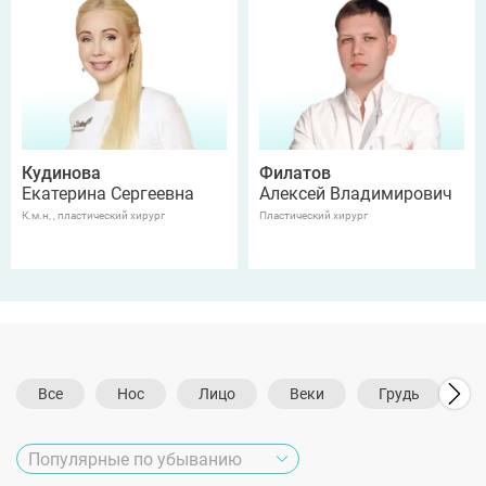
Кудинова
Филатов
Екатерина Сергеевна
Алексей Владимирович
К.м.н, , пластический хирург
Пластический хирург
Все
Нос
Лицо
Веки
Грудь
Т