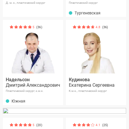
Д. м. н., пластический хирург
Пластический хирург
Тургеневская
5
(36)
4.8
(36)
Надельсон
Кудинова
Дмитрий Александрович
Екатерина Сергеевна
Пластический хирург, к.м.н.
К.м.н, , пластический хирург
Южная
5
(20)
4.1
(25)