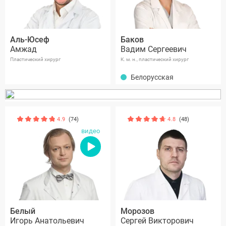
Аль-Юсеф
Баков
Амжад
Вадим Сергеевич
Пластический хирург
К. м. н., пластический хирург
Белорусская
4.9
(74)
4.8
(48)
видео
Белый
Морозов
Игорь Анатольевич
Сергей Викторович