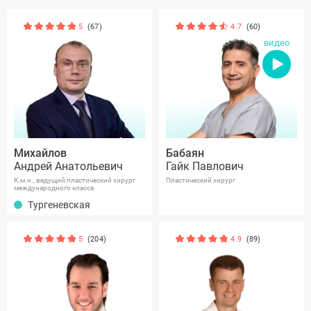
5
(67)
4.7
(60)
видео
Михайлов
Бабаян
Андрей Анатольевич
Гайк Павлович
К.м.н., ведущий пластический хирург
Пластический хирург
международного класса
Тургеневская
5
(204)
4.9
(89)