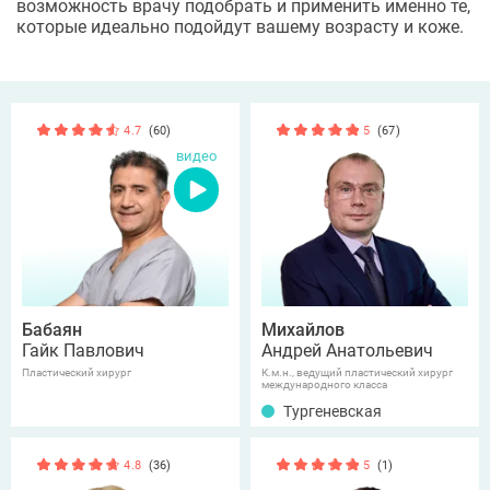
возможность врачу подобрать и применить именно те,
которые идеально подойдут вашему возрасту и коже.
4.7
(60)
5
(67)
видео
Бабаян
Михайлов
Гайк Павлович
Андрей Анатольевич
Пластический хирург
К.м.н., ведущий пластический хирург
международного класса
Тургеневская
4.8
(36)
5
(1)