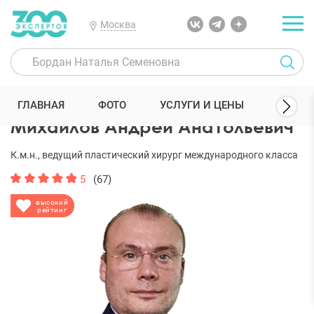
Москва
300 Экспертов
Пластические хирурги
Михайлов Андрей Анато
ГЛАВНАЯ
ФОТО
УСЛУГИ И ЦЕНЫ
ОТЗЫВ
Михайлов Андрей Анатольевич
К.м.н., ведущий пластический хирург международного класса
5
(67)
высокий
рейтинг