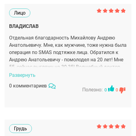
Лицо
ВЛАДИСЛАВ
Отдельная благодарность Михайлову Андрею
Анатольевичу. Мне, как мужчине, тоже нужна была
операция по SMAS подтяжке лица. Обратился к
Андрею Анатольевичу - помолодел на 20 лет! Мне
55, сейчас выгляжу на 30-35! Волшебный доктор,
подбодрит перед операцией так, что не страшно с
Развернуть
ним! Клиника очень хорошая, мне все
0 комментариев
понравилось. Я рекомендую всем Андрея
Полезно:
0
0
Анатольевича. Волшебник, спасибо Вам !
Грудь