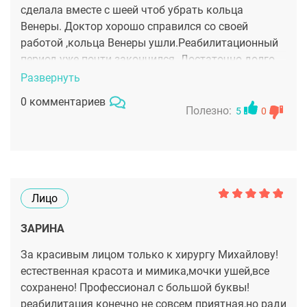
сделала вместе с шеей чтоб убрать кольца
была терпимой Когда сошёл основной отёк и грудь
Венеры. Доктор хорошо справился со своей
приняла форму, я была очень довольна
работой ,кольца Венеры ушли.Реабилитационный
результатом. Она выглядит естественно,
период уже почти закончился. Достаточно долго
аккуратно, пропорционально моему телу. Никакой
проходили отеки ,но это у каждого
«искусственности», просто красивая подтянутая
Развернуть
индивидуально.Я довольна своим лицом , которое
грудь. Швы аккуратные и со временем становятся
0 комментариев
не потеряла свои черты и индивидуальность
всё менее заметными.СПАСИБО
Полезно:
5
0
Лицо
ЗАРИНА
За красивым лицом только к хирургу Михайлову!
естественная красота и мимика,мочки ушей,все
сохранено! Профессионал с большой буквы!
реабилитация конечно не совсем приятная,но ради