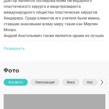
Доктор является последователем легендарного
пластического хирурга и вице-президента
международного общества пластических хирургов
Хендерера. Среди клиентов его учителя были имена,
ставшие знаковыми всему миру, такие как Мерлин
Монро.
Андрей Анатольевич также является одним из лучших
учеников основателя пластической реконструктивной
хирургии в СССР профессора Ипполитова В.П.
Развернуть
Доктор Михайлов в совершенстве владеет не только
общей и пластической хирургией, а также
Фото
реконструктивной хирургией (проведение сложнейших
черепно-челюстно-лицевых операций по
восстановлению лица после травм).
Все фото
Липосакция
Веки
Нос
Ни
Немаловажным вкладом в пластическую хирургию
стали авторские методики, которые получили
государственный патент. Для устранения грыж нижних