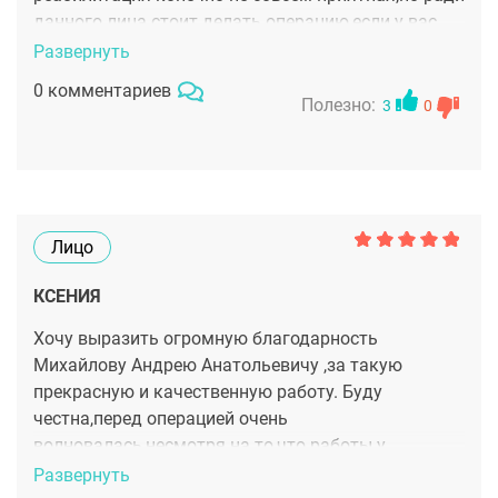
данного лица стоит делать операцию,если у вас
есть показания !Андрей Анатольевич вы создатель
Развернуть
и творец красивых лиц!Всем рекомендую
0 комментариев
Полезно:
3
0
Лицо
КСЕНИЯ
Хочу выразить огромную благодарность
Михайлову Андрею Анатольевичу ,за такую
прекрасную и качественную работу. Буду
честна,перед операцией очень
волновалась,несмотря на то,что работы у
Михайлова шикарные. Но операция и
Развернуть