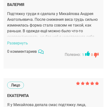
ВАЛЕРИЯ
Подтяжку груди я сделала у Михайлова Андрея
Анатольевича. После снижения веса грудь сильно
изменилась форма стала совсем не такой, как
раньше. В одежде ещё можно было что-то
скорректировать, но без неё я чувствовала себя
неуверенно. Это постепенно начало влиять на
Развернуть
настроение На консультации Андрей Анатольевич
0 комментариев
всё объяснил простым языком: какой метод
Полезно:
1
0
подойдёт именно мне, где будут швы, как будет
проходить восстановление. Он не торопил с
решением, ответил на все вопросы, даже на самые,
казалось бы, глупые. После встречи появилось
спокойствие и понимание, что я в надёжных руках.
Лицо
Операция прошла без осложнений.
Восстановление требовало терпения — нужно было
ЕКАТЕРИПА
носить компрессионное бельё, ограничивать
Я у Михайлова делала смас подтяжку лица,
физическую активность, аккуратно спать. Но боль