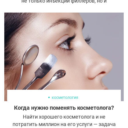
не только инъекции филлеров, но и
препараты, которые способны свести
эффект от них на нет. У специалистов есть
для этого специальный антидот, который
используется, если что-то пошло не так или
же пациенту просто не понравился
результат процедуры. Рассказываем, что
это за препараты, как они работают и чем
могут быть опасны.
косметология
Когда нужно поменять косметолога?
Найти хорошего косметолога и не
потратить миллион на его услуги — задача