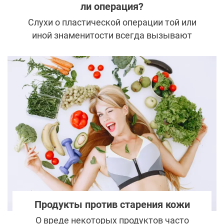
ли операция?
Слухи о пластической операции той или
иной знаменитости всегда вызывают
новую волну интереса. Вот и информация о
ринопластике Елены Бушиной заставила
поклонников вспомнить, как выглядела
девушка в более ранние годы.
Продукты против старения кожи
О вреде некоторых продуктов часто