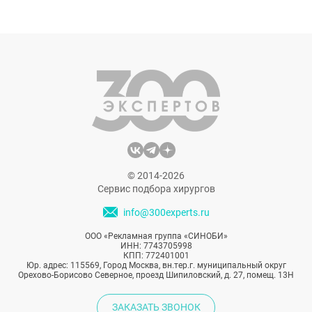
не из простых. Скорее всего, прежде чем
встретить специалиста, владеющего
всеми современными методиками,
который при это не будет завышать цену и
навязывать ненужные процедуры,
придется потратить время. Рассказываем
о том, как уже с первого приема отличить
настоящего профессионала от дилетанта и
шарлатана.
© 2014-2026
Сервис подбора хирургов
info@300experts.ru
ООО «Рекламная группа «СИНОБИ»
ИНН: 7743705998
КПП: 772401001
Юр. адрес: 115569, Город Москва, вн.тер.г. муниципальный округ
Орехово-Борисово Северное, проезд Шипиловский, д. 27, помещ. 13Н
ЗАКАЗАТЬ ЗВОНОК