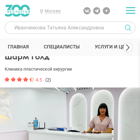
Москва
300 Экспертов
Клиники
Шарм Голд
ГЛАВНАЯ
СПЕЦИАЛИСТЫ
УСЛУГИ И ЦЕНЫ
Шарм Голд
Клиника пластической хирургии
4.5
(2)