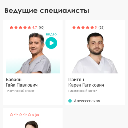
конгрессах и научных конференциях. Фотографии с
Ведущие специалисты
доктором постоянно пополняются.
4.7
(60)
5
(28)
видео
Бабаян
Пайтян
Гайк Павлович
Карен Гагикович
Пластический хирург
Пластический хирург
Алексеевская
0 (0)