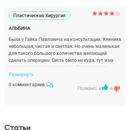
Пластическая Хирургия
АЛЬБИНА
Была у Гайка Павловича на консультации. Клиника
небольшая, чистая и светлая. Но очень маленькая
для такого большого количества желающий
сделать операцию. Сесть было не куда, тут и на
перевязку и на консультацию. Консультация
короткая, видимо уже на операции вся конкретика
Развернуть
будет. Надеюсь на мастерство и опыт хирурга)
0 комментариев
Полезно:
4
-6
Статьи