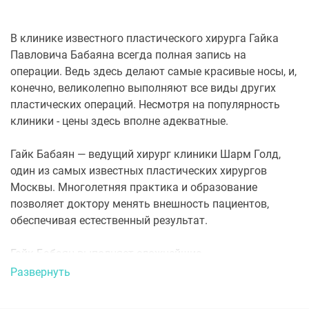
В клинике известного пластического хирурга Гайка
Павловича Бабаяна всегда полная запись на
операции. Ведь здесь делают самые красивые носы, и,
конечно, великолепно выполняют все виды других
пластических операций. Несмотря на популярность
клиники - цены здесь вполне адекватные.
Гайк Бабаян — ведущий хирург клиники Шарм Голд,
один из самых известных пластических хирургов
Москвы. Многолетняя практика и образование
позволяет доктору менять внешность пациентов,
обеспечивая естественный результат.
Гайк Бабаян выполняет сложнейшие
реконструктивные пластические операции, среди
Развернуть
которых большое внимание уделяется ринопластике.
Гайк Бабаян постоянно участвует в международных