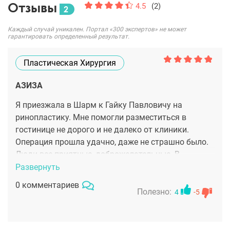
Отзывы
4.5
(2)
2
Каждый случай уникален. Портал «300 экспертов» не может
гарантировать определенный результат.
Пластическая Хирургия
АЗИЗА
Я приезжала в Шарм к Гайку Павловичу на
ринопластику. Мне помогли разместиться в
гостинице не дорого и не далеко от клиники.
Операция прошла удачно, даже не страшно было.
Люди все приятные, доброжелательные. В
результате я даже не сомневалась, т.к. Бабаян -
Развернуть
лучший по ринопластике. Спасибо огромное!
0 комментариев
Полезно:
4
-5