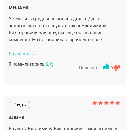
МИЛАНА
Увеличить грудь я решалась долго. Даже
записавшись на консультацию к Владимиру
Викторовичу Баулину, все еще оставались
сомнения. Но поговорила с врачом, он все
подробно рассказал, объяснил, и сомнения
развеялись. При этом хирург вообще не давил,
Развернуть
даже наоборот, советовал хорошо подумать, не
0 комментариев
торопил с окончательным решением. К слову, это и
Полезно:
1
0
подкупило. Врачи, которым лишь бы денег
заработать, по другому себя ведут, это я уже на
собственном опыте прочувствовала. Результат
получился крутой действительно. Грудь большая,
упругая, красивая.
Грудь
АЛИНА
Баулину Владимиру Викторовичу – моя огромная