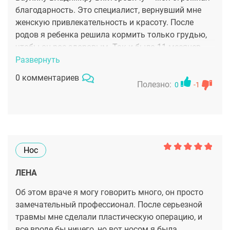
благодарность. Это специалист, вернувший мне
женскую привлекательность и красоту. После
родов я ребенка решила кормить только грудью,
чтобы он рос здоровым. Так и было 11 месяцев.
Но вот после прекращения кормления, вид моей
Развернуть
груди здорово портил мне настроение. Услышав о
0 комментариев
клинике Весмед, я, посоветовавшись с мужем,
Полезно:
0
-1
поехала на консультацию к Владимиру
Викторовичу. Была назначена коррекция и
подтяжка груди, которую Владимир Викторович
провел блестяще. Я счастлива, радостна и очень
благодарна моему доктору от Бога за мастерскую
Нос
работу.
ЛЕНА
Об этом враче я могу говорить много, он просто
замечательный профессионал. После серьезной
травмы мне сделали пластическую операцию, и
все вроде бы ничего, но вот носом я была