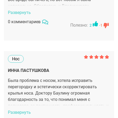
недовольна. Обратилась к Владимирову
Викторовичу как раз с этой проблемой и он ее
Развернуть
устранил. Сейчас у меня идеальный нос, который
0 комментариев
стал как завершающая точка внешности. Нет
Полезно:
2
-1
некрасивого горба, аккуратный кончик,
одинаковой ширины ноздри.
Нос
ИННА ПАСТУШКОВА
Была проблема с носом, хотела исправить
перегородку и эстетически скорректировать
крылья носа. Доктору Баулину огромная
благодарность за то, что понимал меня с
полуслова, за тактичность, профессиональность и
невероятное внимание.
Развернуть