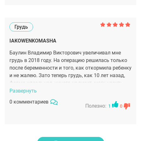
Грудь
IAKOWENKOMASHA
Баулин Владимир Викторович увеличивал мне
грудь в 2018 году. На операцию решилась только
после беременности и того, как откормила ребенку
и не жалею. Зато теперь грудь, как 10 лет назад,
форма идеальная, ничего не висит, могу носить
любое белье и красивые купальники.
Развернуть
0 комментариев
Полезно:
1
0