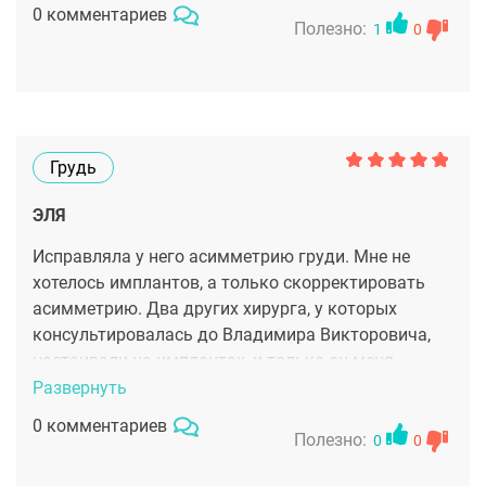
0 комментариев
Полезно:
1
0
Грудь
ЭЛЯ
Исправляла у него асимметрию груди. Мне не
хотелось имплантов, а только скорректировать
асимметрию. Два других хирурга, у которых
консультировалась до Владимира Викторовича,
настаивали на имплантах, и только он меня
услышал, мы с ним вместе обсудили все
Развернуть
мельчайшие детали и в результате я получила
0 комментариев
именно то, что хотела. Остались только
Полезно:
0
0
положительные эмоции.