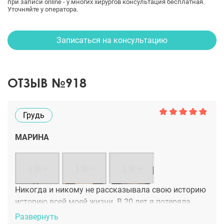
при записи online - у многих хирургов консультация бесплатная.
Уточняйте у оператора.
Записаться на консультацию
ОТЗЫВ №918
Грудь
МАРИНА
Никогда и никому не рассказывала свою историю
историю всей моей жизни. В 20 лет я потеряла
одну грудь. Все банально - мастит без лечения
Развернуть