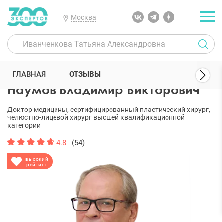
Москва
300 Экспертов
Пластические хирурги
Наумов Владимир Викто
ГЛАВНАЯ
ОТЗЫВЫ
Наумов Владимир Викторович
Доктор медицины, сертифицированный пластический хирург,
челюстно-лицевой хирург высшей квалификационной
категории
4.8
(54)
высокий
рейтинг