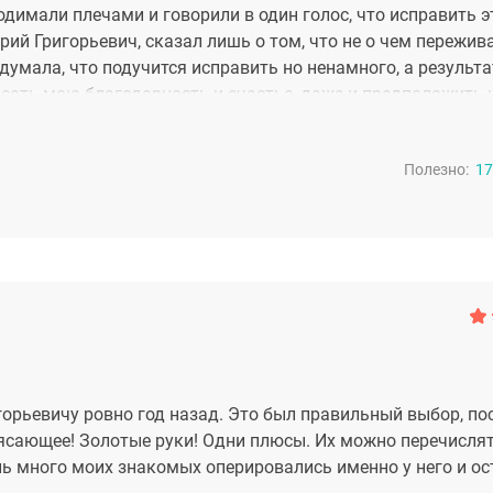
димали плечами и говорили в один голос, что исправить э
й Григорьевич, сказал лишь о том, что не о чем пережива
, думала, что подучится исправить но ненамного, а результ
ать мою благодарность и счастье, даже и предположить 
 лучший! Делайте, что делаете ,и ,делайте людей счастливе
 самые сложные случаи, это большая редкость в наше время
Полезно:
17
орьевичу ровно год назад. Это был правильный выбор, по
ясающее! Золотые руки! Одни плюсы. Их можно перечисля
нь много моих знакомых оперировались именно у него и о