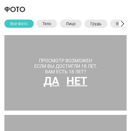
ФОТО
Все Фото
Тело
Лицо
Грудь
Веки
ПРОСМОТР ВОЗМОЖЕН
ЕСЛИ ВЫ ДОСТИГЛИ 18 ЛЕТ.
ВАМ ЕСТЬ 18 ЛЕТ?
ДА
НЕТ
НИЖНИЙ БОДИЛИФТ ЧЕРЕЗ ГОД
Понравилось:
2
0