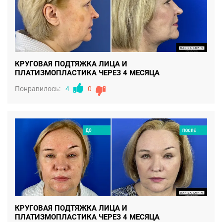
КРУГОВАЯ ПОДТЯЖКА ЛИЦА И
ПЛАТИЗМОПЛАСТИКА ЧЕРЕЗ 4 МЕСЯЦА
Понравилось:
4
0
КРУГОВАЯ ПОДТЯЖКА ЛИЦА И
ПЛАТИЗМОПЛАСТИКА ЧЕРЕЗ 4 МЕСЯЦА