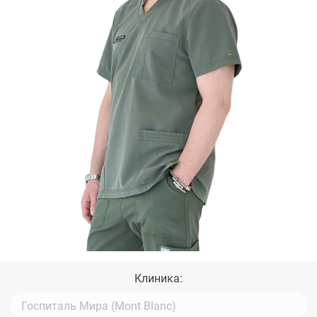
Клиника: