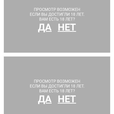
ПРОСМОТР ВОЗМОЖЕН
ЕСЛИ ВЫ ДОСТИГЛИ 18 ЛЕТ.
ВАМ ЕСТЬ 18 ЛЕТ?
ДА
НЕТ
ТЕЛО, АБДОМИНОПЛАСТИКА, ТОРСОПЛАСТИКА
Понравилось:
3
0
ПРОСМОТР ВОЗМОЖЕН
ЕСЛИ ВЫ ДОСТИГЛИ 18 ЛЕТ.
ВАМ ЕСТЬ 18 ЛЕТ?
ДА
НЕТ
ПОДТЯЖКА ГРУДИ, АБДОМИНОПЛАСТИКА,
ТОРСОПЛАСТИКА, ЛИПОФИЛИНГ ЯГОДИЦ