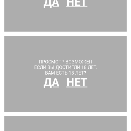
ДА
НЕТ
ТЕЛО, АБДОМИНОПЛАСТИКА, ТОРСОПЛАСТИКА
Понравилось:
7
0
ПРОСМОТР ВОЗМОЖЕН
ЕСЛИ ВЫ ДОСТИГЛИ 18 ЛЕТ.
ВАМ ЕСТЬ 18 ЛЕТ?
ДА
НЕТ
ТЕЛО, АБДОМИНОПЛАСТИКА, ТОРСОПЛАСТИКА
Понравилось:
3
0