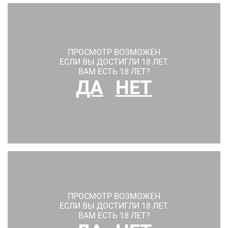
ПРОСМОТР ВОЗМОЖЕН
ЕСЛИ ВЫ ДОСТИГЛИ 18 ЛЕТ.
ВАМ ЕСТЬ 18 ЛЕТ?
ДА
НЕТ
ТЕЛО, АБДОМИНОПЛАСТИКА, ТОРСОПЛАСТИКА,
ЛИПОСАКЦИЯ
Понравилось:
5
0
ПРОСМОТР ВОЗМОЖЕН
ЕСЛИ ВЫ ДОСТИГЛИ 18 ЛЕТ.
ВАМ ЕСТЬ 18 ЛЕТ?