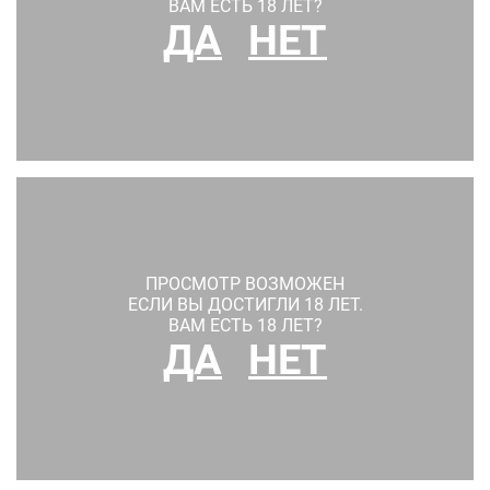
ВАМ ЕСТЬ 18 ЛЕТ?
ДА
НЕТ
ТЕЛО, АБДОМИНОПЛАСТИКА, ЛИПОСАКЦИЯ,
ТОРСОПЛАСТИКА
Понравилось:
4
0
ПРОСМОТР ВОЗМОЖЕН
ЕСЛИ ВЫ ДОСТИГЛИ 18 ЛЕТ.
ВАМ ЕСТЬ 18 ЛЕТ?
ДА
НЕТ
ТЕЛО, АБДОМИНОПЛАСТИКА, ЛИПОСАКЦИЯ,
ТОРСОПЛАСТИКА
Понравилось:
4
0