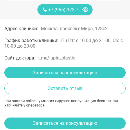
+7 (965) 323-77-88
Адрес клиники:
Москва, проспект Мира, 128с2
График работы клиники:
Пн-Пт: с 10-00 до 21-00, Сб: с
10-00 до 20-00
Сайт доктора:
t.me/lupin_plastic
Записаться на консультацию
Оставить отзыв
при записи online - у многих хирургов консультация бесплатная.
Уточняйте у оператора.
Записаться на консультацию