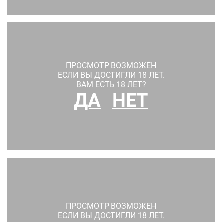
ПРОСМОТР ВОЗМОЖЕН
ЕСЛИ ВЫ ДОСТИГЛИ 18 ЛЕТ.
ВАМ ЕСТЬ 18 ЛЕТ?
ДА
НЕТ
ТЕЛО, АБДОМИНОПЛАСТИКА, ТОРСОПЛАСТИКА
Понравилось:
4
0
ПРОСМОТР ВОЗМОЖЕН
ЕСЛИ ВЫ ДОСТИГЛИ 18 ЛЕТ.