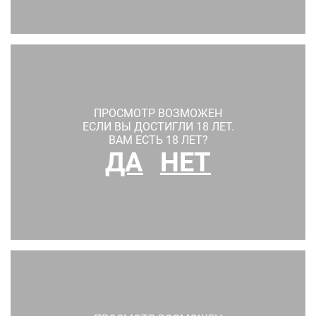
Понравилось:
7
0
ПРОСМОТР ВОЗМОЖЕН
ЕСЛИ ВЫ ДОСТИГЛИ 18 ЛЕТ.
ВАМ ЕСТЬ 18 ЛЕТ?
ДА
НЕТ
АБДОМИНОПЛАСТИКА, ЛИПОСАКЦИЯ,
ТОРСОПЛАСТИКА
Понравилось:
6
0