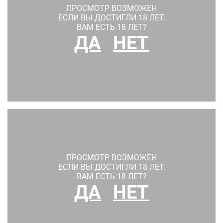
ПРОСМОТР ВОЗМОЖЕН
ЕСЛИ ВЫ ДОСТИГЛИ 18 ЛЕТ.
ВАМ ЕСТЬ 18 ЛЕТ?
ДА
НЕТ
ЛИПОФИЛИНГ ЯГОДИЦ, ТЕЛО,
АБДОМИНОПЛАСТИКА, ТОРСОПЛАСТИКА,
ПОДТЯЖКА ГРУДИ
Понравилось:
3
0
ПРОСМОТР ВОЗМОЖЕН
ЕСЛИ ВЫ ДОСТИГЛИ 18 ЛЕТ.
ВАМ ЕСТЬ 18 ЛЕТ?
ДА
НЕТ
АБДОМИНОПЛАСТИКА, ЛИПОСАКЦИЯ,
ТОРСОПЛАСТИКА