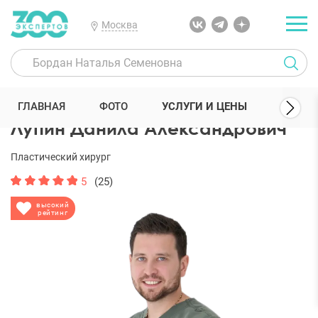
Москва
300 Экспертов
Пластические хирурги
Лупин Данила Александ
ГЛАВНАЯ
ФОТО
УСЛУГИ И ЦЕНЫ
ОТЗЫВ
Лупин Данила Александрович
Пластический хирург
5
(25)
высокий
рейтинг