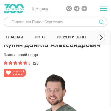
Москва
300 Экспертов
Пластические хирурги
Лупин Данила Александ
ГЛАВНАЯ
ФОТО
УСЛУГИ И ЦЕНЫ
ОТЗЫ
Лупин Данила Александрович
Пластический хирург
5
(25)
высокий
рейтинг