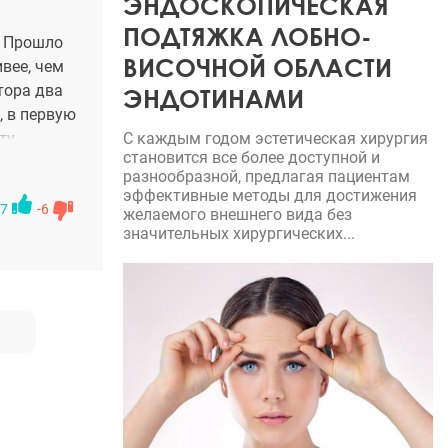
ЭНДОСКОПИЧЕСКАЯ
ПОДТЯЖКА ЛОБНО-
. Прошло
ВИСОЧНОЙ ОБЛАСТИ
ивее, чем
тора два
ЭНДОТИНАМИ
, в первую
ту
С каждым годом эстетическая хирургия
становится все более доступной и
разнообразной, предлагая пациентам
19 февраля
эффективные методы для достижения
з, смотря
7
-6
желаемого внешнего вида без
значительных хирургических...
ьна
ла
нусь. :)
м, в ваши