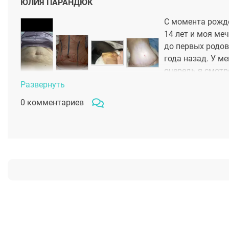
ЮЛИЯ ПАРАНДЮК
С момента рожд
14 лет и моя меч
до первых родов
года назад. У м
очередь я смотр
знакомой я реши
Развернуть
Александровичу. С первой минуты общения я поняла: 
0 комментариев
мне сделали абдоминопластику с липосакцией бедер и
в зеркало, восхищаюсь проделанной работой. У докт
результатом, клиникой, обратной связью после опер
оперативно в любое время суток. Я была под надежны
Ведь когда вы исполнили мою мечту, у меня появилась
надежные руки, чтобы стать ещё красивее.