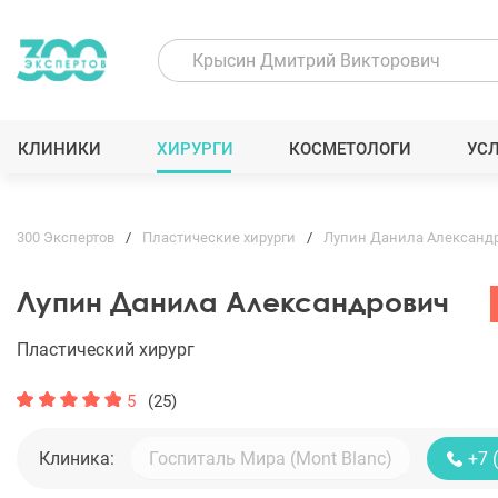
КЛИНИКИ
ХИРУРГИ
КОСМЕТОЛОГИ
УС
300 Экспертов
Пластические хирурги
Лупин Данила Александ
Лупин Данила Александрович
Пластический хирург
5
(25)
Клиника:
+7 