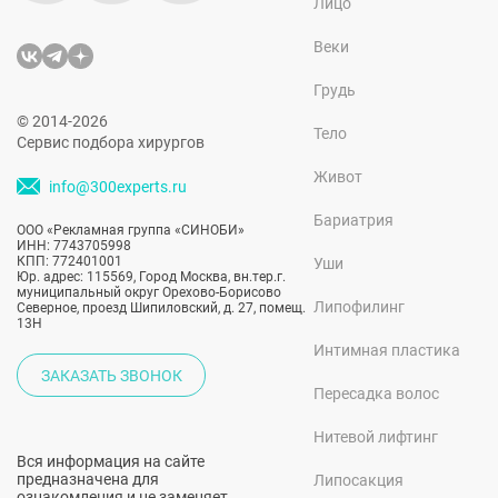
Лицо
Веки
Грудь
© 2014-2026
Тело
Сервис подбора хирургов
Живот
info@300experts.ru
Бариатрия
ООО «Рекламная группа «СИНОБИ»
ИНН: 7743705998
КПП: 772401001
Уши
Юр. адрес: 115569, Город Москва, вн.тер.г.
муниципальный округ Орехово-Борисово
Липофилинг
Северное, проезд Шипиловский, д. 27, помещ.
13Н
Интимная пластика
ЗАКАЗАТЬ ЗВОНОК
Пересадка волос
Нитевой лифтинг
Вся информация на сайте
предназначена для
Липосакция
ознакомления и не заменяет