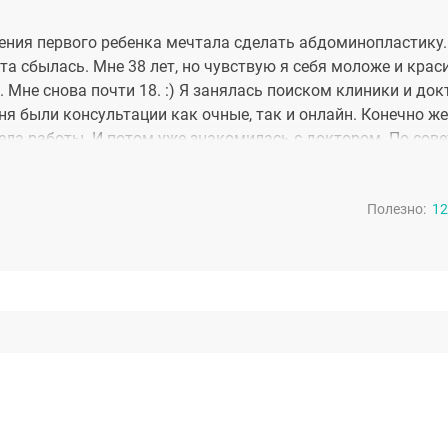
ения первого ребенка мечтала сделать абдоминопластику
та сбылась. Мне 38 лет, но чувствую я себя моложе и крас
. Мне снова почти 18. :) Я занялась поиском клиники и док
еня были консультации как очные, так и онлайн. Конечно же
ела работы. И потом уже знакомилась с доктором. По сове
ла все-таки поехать на очную консультацию к Даниле
это мой доктор! Я его нашла! В мае была консультация и 
Полезно:
 боков. Прошло 1,5 месяца после операции, и я каждый ра
12
ора волшебные руки. Он творит чудеса. Я настолько довол
ации. Администратор София (ей отдельное спасибо) отвеча
м крылом во время реабилитации. Доктор, я к вам ещё вер
 ещё одна. :) Я теперь без сомнений и страха вернусь к ва