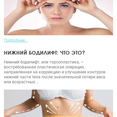
размер, эстетика - всё именно так, как я мечтала.
Швы зажили идеально. Я каждый день вспоминаю
Вас с благодарностью! Очень рада, что
доверилась именно Вам! Одно из лучших решений
в моей жизни! Исполнилась мечта всей жизни - у
меня пышная, красивая, наполненная грудь. Я
чувствую себя комфортно, уверенно и очень
Подробнее...
сексуально! Мы с мужем довольны и счастливы.
НИЖНИЙ БОДИЛИФТ: ЧТО ЭТО?
☺️ Вы врач от Бога
Нижний бодилифт, или торсопластика, —
востребованная пластическая операция,
направленная на коррекцию и улучшение контуров
нижней части тела после значительной потери веса
или возрастных...