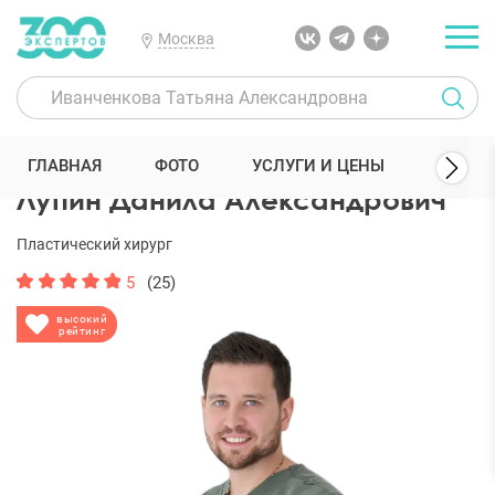
Москва
300 Экспертов
Пластические хирурги
Лупин Данила Александ
ГЛАВНАЯ
ФОТО
УСЛУГИ И ЦЕНЫ
ОТЗЫ
Лупин Данила Александрович
Пластический хирург
5
(25)
высокий
рейтинг