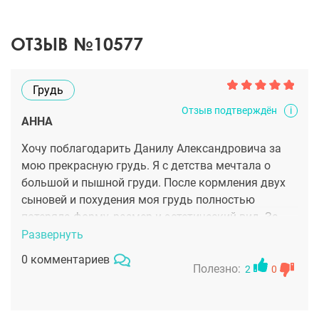
ОТЗЫВ №10577
Грудь
i
Отзыв подтверждён
АННА
Хочу поблагодарить Данилу Александровича за
мою прекрасную грудь. Я с детства мечтала о
большой и пышной груди. После кормления двух
сыновей и похудения моя грудь полностью
потеряла форму, размер и эстетический вид. За
Данилой Александровичем наблюдала очень
Развернуть
давно в соцсетях и вот наконец решилась
0 комментариев
приехать на консультацию. Очень переживала с
Полезно:
2
0
выбором хирурга, так как это очень
ответственный шаг. Записалась также ещё к 2